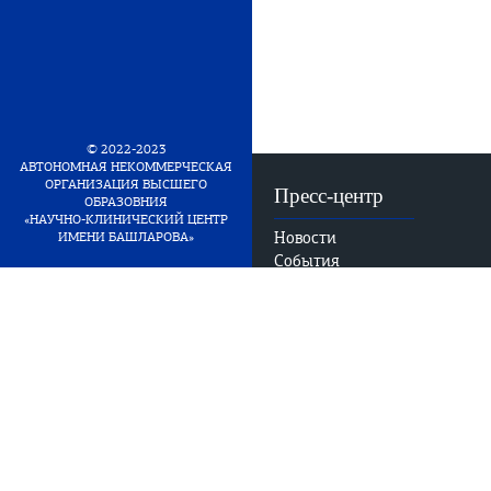
© 2022-2023
АВТОНОМНАЯ НЕКОММЕРЧЕСКАЯ
ОРГАНИЗАЦИЯ ВЫСШЕГО
Пресс-центр
ОБРАЗОВНИЯ
«НАУЧНО-КЛИНИЧЕСКИЙ ЦЕНТР
Новости
ИМЕНИ БАШЛАРОВА»
События
Часто задаваемые
вопросы
Виртуальный тур в НКЦ
E-mail:Pressa-
bashlarov@mail.ru