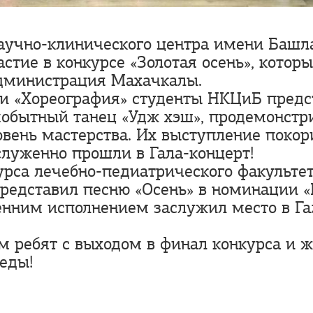
аучно-клинического центра имени Башл
стие в конкурсе «Золотая осень», котор
дминистрация Махачкалы.
и «Хореография» студенты НКЦиБ предс
мобытный танец «Удж хэш», продемонстр
вень мастерства. Их выступление покор
служенно прошли в Гала-концерт!
урса лечебно-педиатрического факульте
редставил песню «Осень» в номинации «
енним исполнением заслужил место в Га
м ребят с выходом в финал конкурса и 
еды!