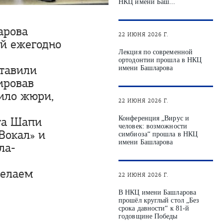
НКЦ имени Баш...
арова
22 ИЮНЯ 2026 Г.
ый ежегодно
Лекция по современной
ортодонтии прошла в НКЦ
тавили
имени Башларова
ировав
ило жюри,
22 ИЮНЯ 2026 Г.
та Шапи
Конференция „Вирус и
человек: возможности
Вокал» и
симбиоза“ прошла в НКЦ
имени Башларова
ла-
желаем
22 ИЮНЯ 2026 Г.
В НКЦ имени Башларова
прошёл круглый стол „Без
срока давности“ к 81‑й
годовщине Победы