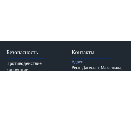
Безопасность
Контакты
Адрес:
Противодействие
Респ. Дагестан, Махачкала,
коррупции
пр-кт. Амет-хан Султана, зд.
Противодействие
91
терроризму и
экстремизму
Тел. приемной комиссии:
МВД по Республике
+7 (918) 734-02-02
Дагестан
Тел.:02 / 8-(8722)-98-48-48
УФСБ по Республике
Дагестан
Тел.: 98-03-008 / 8-
(8722)-98-08-12