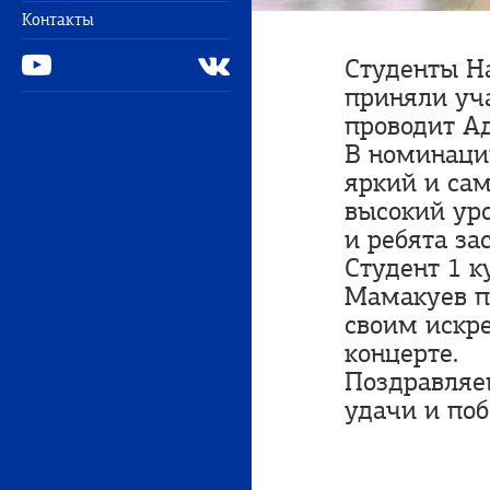
Контакты
Студенты Н
приняли уча
проводит А
В номинаци
яркий и са
высокий уро
и ребята за
Студент 1 к
Мамакуев п
своим искр
концерте.
Поздравляе
удачи и поб