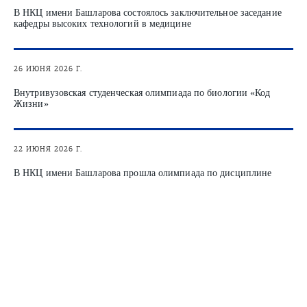
В НКЦ имени Башларова состоялось заключительное заседание
кафедры высоких технологий в медицине
26 ИЮНЯ 2026 Г.
Внутривузовская студенческая олимпиада по биологии «Код
Жизни»
22 ИЮНЯ 2026 Г.
В НКЦ имени Башларова прошла олимпиада по дисциплине
"Безопасность жизнедеятельности“
22 ИЮНЯ 2026 Г.
Команда НКЦ имени Башларова приняла участие в межвузовской
олимпиаде "Спаси и сохрани"